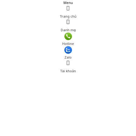
Menu
Trang chủ
Danh mục
Giá: 120,001 đ
Hotline
Thêm vào giỏ hàng
Zalo
Tài khoản
0