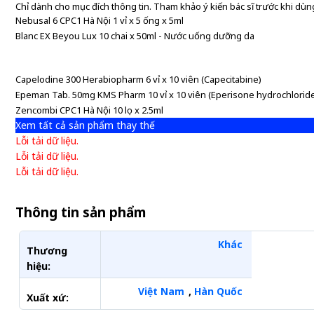
Chỉ dành cho mục đích thông tin. Tham khảo ý kiến bác sĩ trước khi dùng
Nebusal 6 CPC1 Hà Nội 1 vỉ x 5 ống x 5ml
Blanc EX Beyou Lux 10 chai x 50ml - Nước uống dưỡng da
Capelodine 300 Herabiopharm 6 vỉ x 10 viên (Capecitabine)
Epeman Tab. 50mg KMS Pharm 10 vỉ x 10 viên (Eperisone hydrochlorid
Zencombi CPC1 Hà Nội 10 lọ x 2.5ml
Xem tất cả sản phẩm thay thế
Lỗi tải dữ liệu.
Lỗi tải dữ liệu.
Lỗi tải dữ liệu.
Thông tin sản phẩm
Khác
Thương
hiệu:
Việt Nam
,
Hàn Quốc
Xuất xứ: