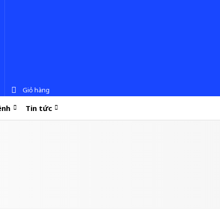
Giỏ hàng
ệnh
Tin tức