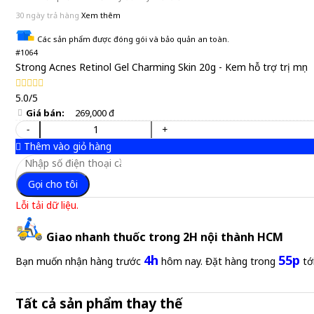
30 ngày trả hàng
Xem thêm
Các sản phẩm được đóng gói và bảo quản an toàn.
#1064
Strong Acnes Retinol Gel Charming Skin 20g - Kem hỗ trợ trị mụn
5.0/5
Giá bán:
269,000 đ
-
+
Thêm vào giỏ hàng
Gọi cho tôi
Lỗi tải dữ liệu.
Giao nhanh thuốc trong 2H nội thành HCM
4h
55p
Bạn muốn nhận hàng trước
hôm nay. Đặt hàng trong
tớ
Tất cả sản phẩm thay thế