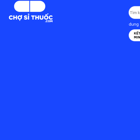
dung d