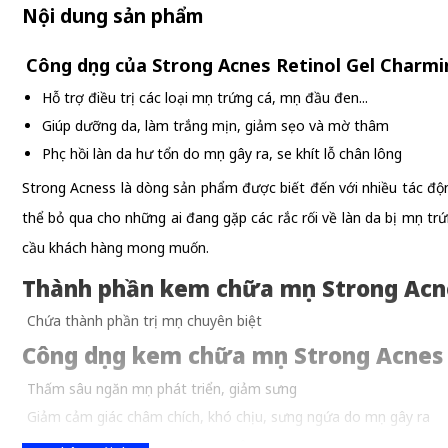
Nội dung sản phẩm
Công dụng của Strong Acnes Retinol Gel Charmin
Hỗ trợ điều trị các loại mụn trứng cá, mụn đầu đen...
Giúp dưỡng da, làm trắng mịn, giảm sẹo và mờ thâm
Phục hồi làn da hư tổn do mụn gây ra, se khít lỗ chân lông
Strong Acness là dòng sản phẩm được biết đến với nhiều tác độn
thể bỏ qua cho những ai đang gặp các rắc rối về làn da bị mụn 
cầu khách hàng mong muốn.
Thành phần kem chữa mụn Strong Acn
Chứa thành phần trị mụn chuyên biệt
Công dụng kem chữa mụn Strong Acnes
Thấm sâu ngăn mụn phát triển, giảm sưng
Giảm cảm giác châm chích, khó chịu, sưng ngứa do mụn gây ra
Làm mờ sẹo thâm, sẹo do mụn gây ra