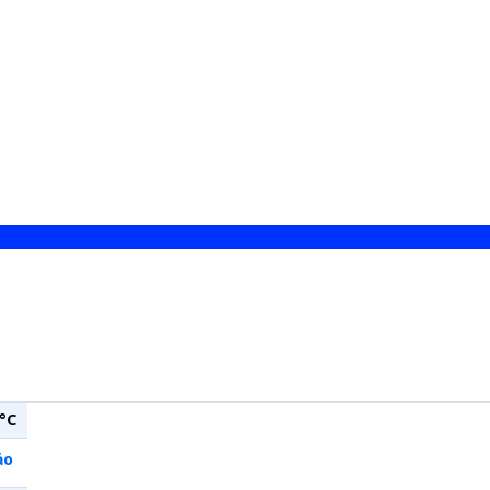
°C
ảo