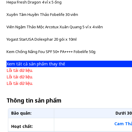
Hepa Fresh Dragon 4 vỉ x 5 ống
Xuyên Tâm Huyền Thảo Fobelife 30 viên
Viên Ngậm Thảo Mộc Arcotux Xuân Quang 5 vỉ x 4 viên
Yogast StarUSA Dolexphar 20 gói x 10ml
Kem Chống Nắng Fou SPF 50+ PA++++ Fobelife 50g
Xem tất cả sản phẩm thay thế
Lỗi tải dữ liệu.
Lỗi tải dữ liệu.
Lỗi tải dữ liệu.
Thông tin sản phẩm
Bảo quản:
Dưới 30
Cam Th
Hoạt chất: