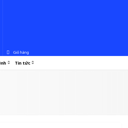
Giỏ hàng
ệnh
Tin tức