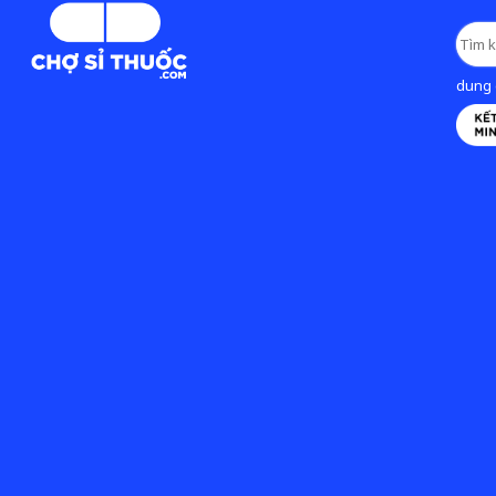
dung d