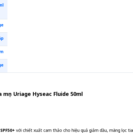
ml
ge
áp
em
ge
 mụn Uriage Hyseac Fluide 50ml
e SPF50+
với chiết xuất cam thảo cho hiệu quả giảm dầu, màng lọc t