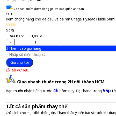
Các sản phẩm được đóng gói và bảo quản an toàn.
#311
Kem chống nắng cho da dầu và da mụn Uriage Hyseac Fluide 50ml
5.0/5
Giá bán:
561,000 đ
-
+
Thêm vào giỏ hàng
Gọi cho tôi
Lỗi tải dữ liệu.
Giao nhanh thuốc trong 2H nội thành HCM
4h
55p
Bạn muốn nhận hàng trước
hôm nay. Đặt hàng trong
tớ
Tất cả sản phẩm thay thế
Chỉ dành cho mục đích thông tin. Tham khảo ý kiến bác sĩ trước khi dùng