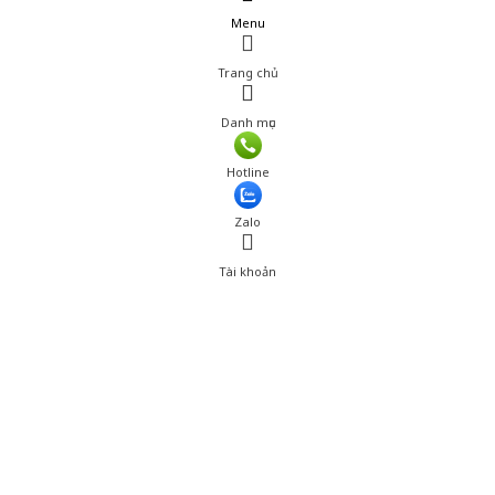
Menu
Trang chủ
Danh mục
Giá: 900,000 đ
Hotline
Thêm vào giỏ hàng
Zalo
Tài khoản