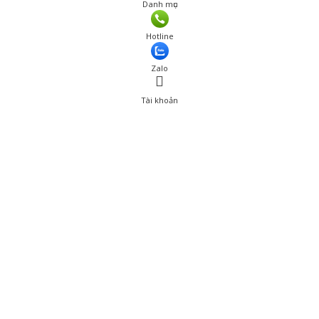
Danh mục
Giá: 328,000 đ
Hotline
Thêm vào giỏ hàng
Zalo
Tài khoản
0
Tài khoản