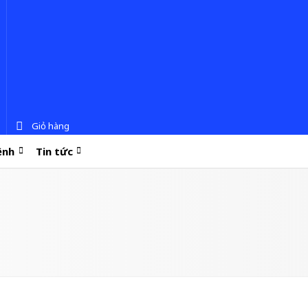
Giỏ hàng
ệnh
Tin tức