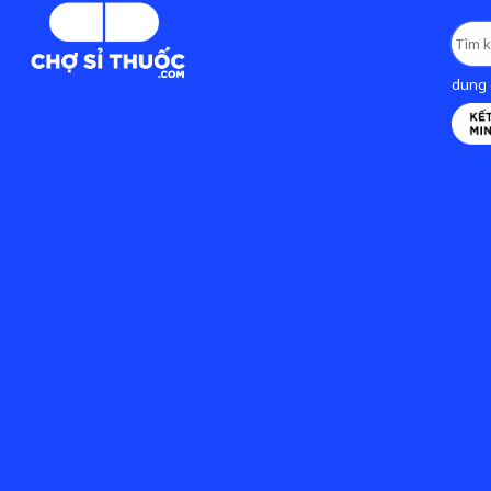
dung d