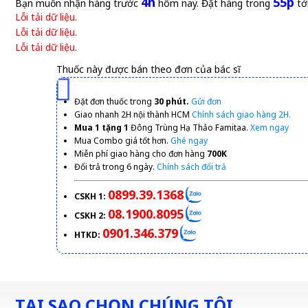
4h
55p
Bạn muốn nhận hàng trước
hôm nay. Đặt hàng trong
tớ
Lỗi tải dữ liệu.
Lỗi tải dữ liệu.
Lỗi tải dữ liệu.
Thuốc này được bán theo đơn của bác sĩ
Đặt đơn thuốc trong
30 phút.
Gửi đơn
Giao nhanh 2H nội thành HCM
Chính sách giao hàng 2H.
Mua 1 tặng 1
Đông Trùng Hạ Thảo Famitaa.
Xem ngay
Mua Combo giá tốt hơn.
Ghé ngay
Miễn phí giao hàng cho đơn hàng
700K
Đổi trả trong 6 ngày.
Chính sách đổi trả
0899.39.1368
CSKH 1:
08.1900.8095
CSKH 2:
0901.346.379
HTKD:
TẠI SAO CHỌN CHÚNG TÔI