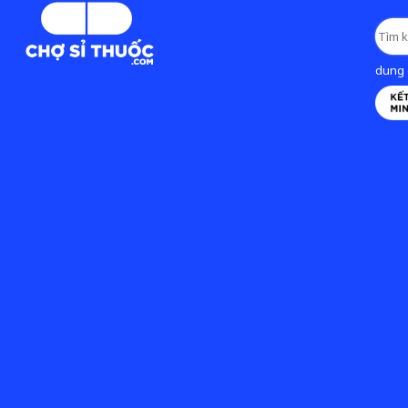
dung d