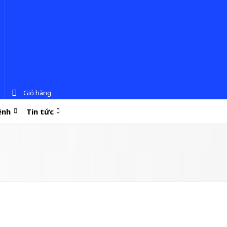
Giỏ hàng
ệnh
Tin tức