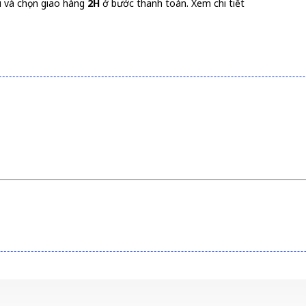
i và chọn giao hàng
2H
ở bước thanh toán.
Xem chi tiết