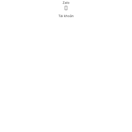
Zalo
Tài khoản
0
Tài khoản