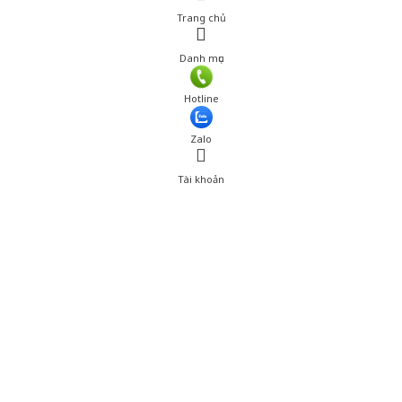
Trang chủ
Danh mục
Giá: 1,350,000 đ
Hotline
Thêm vào giỏ hàng
Zalo
Tài khoản
0
Tài khoản