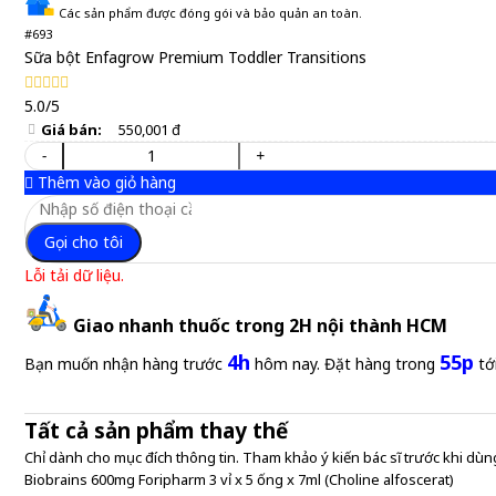
Các sản phẩm được đóng gói và bảo quản an toàn.
#693
Sữa bột Enfagrow Premium Toddler Transitions
5.0/5
Giá bán:
550,001 đ
-
+
Thêm vào giỏ hàng
Gọi cho tôi
Lỗi tải dữ liệu.
Giao nhanh thuốc trong 2H nội thành HCM
4h
55p
Bạn muốn nhận hàng trước
hôm nay. Đặt hàng trong
tớ
Tất cả sản phẩm thay thế
Chỉ dành cho mục đích thông tin. Tham khảo ý kiến bác sĩ trước khi dùng
Biobrains 600mg Foripharm 3 vỉ x 5 ống x 7ml (Choline alfoscerat)