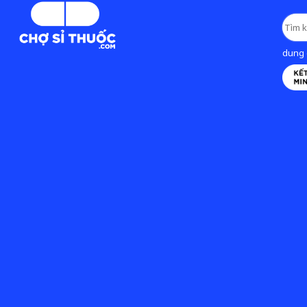
dung d