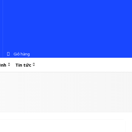
Giỏ hàng
ệnh
Tin tức