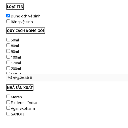
LOẠI TIN
Dung dịch vệ sinh
Băng vệ sinh
QUY CÁCH ĐÓNG GÓI
50ml
80ml
90ml
100ml
120ml
200ml
150ml
Mở rộng/Ẩn bớt
Mở rộng/Ẩn bớt
250ml
300ml
NHÀ SẢN XUẤT
50g
Merap
100g
Fixderma Indian
45g
Agimexpharm
60ml
SANOFI