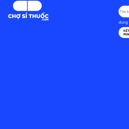
dung d