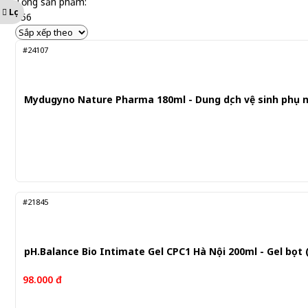
Tổng sản phẩm:
Lọc
156
#24107
Mydugyno Nature Pharma 180ml - Dung dịch vệ sinh phụ 
#21845
pH.Balance Bio Intimate Gel CPC1 Hà Nội 200ml - Gel bọt
98.000 đ