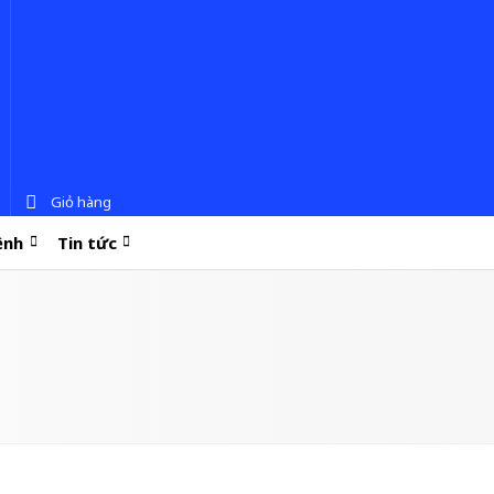
Giỏ hàng
ệnh
Tin tức