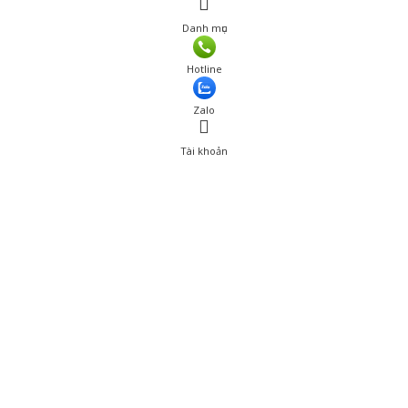
Danh mục
Giá: 322,000 đ
Hotline
Thêm vào giỏ hàng
Zalo
Tài khoản
0
Tài khoản