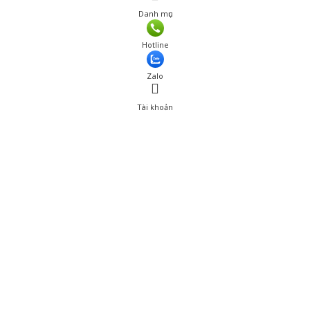
Danh mục
Giá: 42,090 đ
Hotline
Thêm vào giỏ hàng
Zalo
Tài khoản
0
Tài khoản