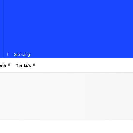
Giỏ hàng
ệnh
Tin tức