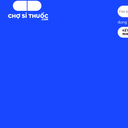
dung d