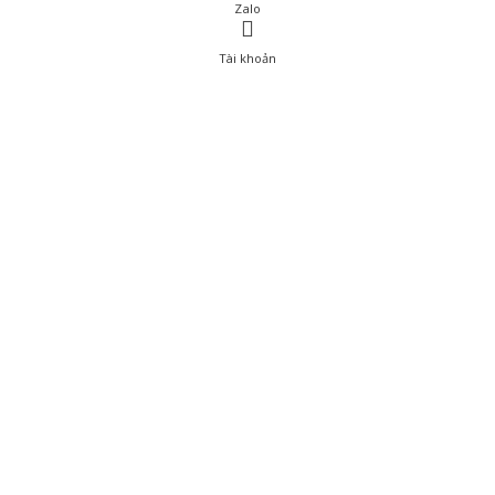
Zalo
Tài khoản
0
Tài khoản