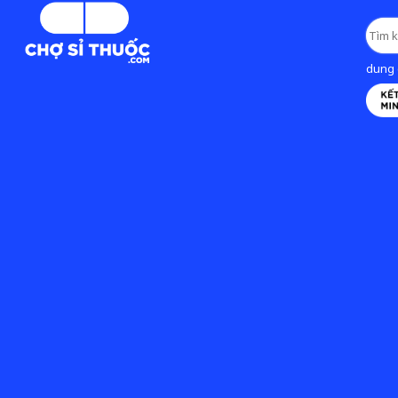
dung d