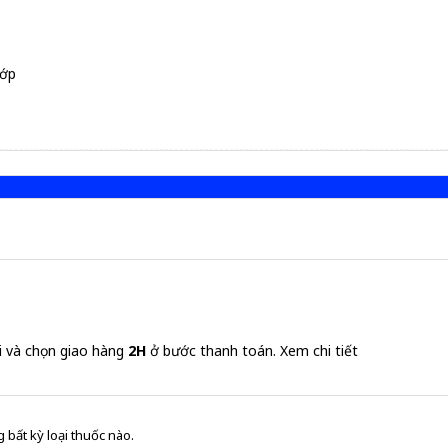
hớp
i và chọn giao hàng
2H
ở bước thanh toán.
Xem chi tiết
 bất kỳ loại thuốc nào.