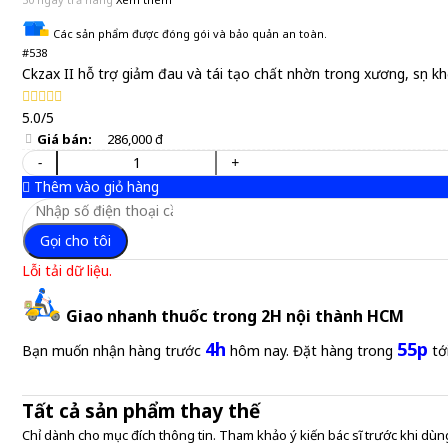
Các sản phẩm được đóng gói và bảo quản an toàn.
#538
Ckzax II hỗ trợ giảm đau và tái tạo chất nhờn trong xương, sụn k
5.0/5
Giá bán:
286,000 đ
-
+
Thêm vào giỏ hàng
Gọi cho tôi
Lỗi tải dữ liệu.
Giao nhanh thuốc trong 2H nội thành HCM
4h
55p
Bạn muốn nhận hàng trước
hôm nay. Đặt hàng trong
tớ
Tất cả sản phẩm thay thế
Chỉ dành cho mục đích thông tin. Tham khảo ý kiến bác sĩ trước khi dùng