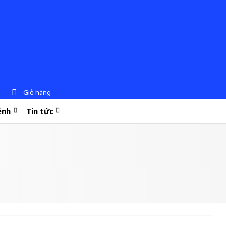
Giỏ hàng
ệnh
Tin tức