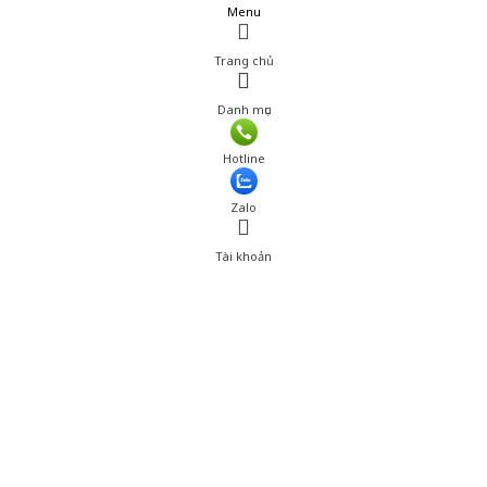
Menu
Trang chủ
Danh mục
Giá: 243,000 đ
Hotline
Thêm vào giỏ hàng
Zalo
Tài khoản
0