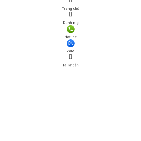
Trang chủ
Danh mục
Giá: 145,001 đ
Hotline
Thêm vào giỏ hàng
Zalo
Tài khoản
0
Tài khoản