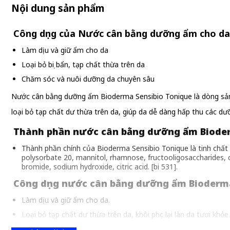
Nội dung sản phẩm
Công dụng của Nước cân bằng dưỡng ẩm cho da
Làm dịu và giữ ẩm cho da
Loại bỏ bụi bẩn, tạp chất thừa trên da
Chăm sóc và nuôi dưỡng da chuyên sâu
Nước cân bằng dưỡng ẩm Bioderma Sensibio Tonique là dòng sản
loại bỏ tạp chất dư thừa trên da, giúp da dễ dàng hấp thu các d
Thành phần nước cân bằng dưỡng ẩm Bioder
Thành phần chính của Bioderma Sensibio Tonique là tinh chất 
polysorbate 20, mannitol, rhamnose, fructooligosaccharides, c
bromide, sodium hydroxide, citric acid. [bi 531].
Công dụng nước cân bằng dưỡng ẩm Bioderma
Làm dịu và giữ ẩm cho da.
Loại bỏ tạp chất dư thừa trên da, khôi phục lại làn da tươi khỏe.
Thẩm thấu sâu và nhanh dưỡng da hiệu quả từ sâu bên trong