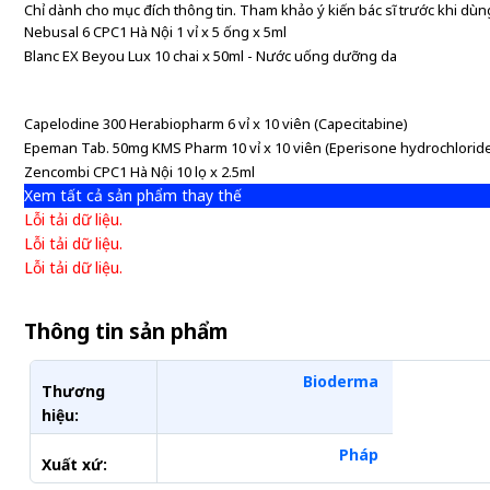
Chỉ dành cho mục đích thông tin. Tham khảo ý kiến bác sĩ trước khi dùng
Nebusal 6 CPC1 Hà Nội 1 vỉ x 5 ống x 5ml
Blanc EX Beyou Lux 10 chai x 50ml - Nước uống dưỡng da
Capelodine 300 Herabiopharm 6 vỉ x 10 viên (Capecitabine)
Epeman Tab. 50mg KMS Pharm 10 vỉ x 10 viên (Eperisone hydrochlorid
Zencombi CPC1 Hà Nội 10 lọ x 2.5ml
Xem tất cả sản phẩm thay thế
Lỗi tải dữ liệu.
Lỗi tải dữ liệu.
Lỗi tải dữ liệu.
Thông tin sản phẩm
Bioderma
Thương
hiệu:
Pháp
Xuất xứ: