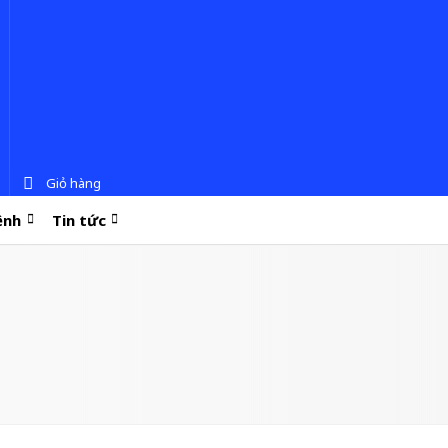
Giỏ hàng
ệnh
Tin tức