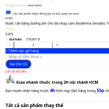
30 ngày trả hàng
Xem thêm
Các sản phẩm được đóng gói và bảo quản an toàn.
#1061
Nước cân bằng dưỡng ẩm cho da nhạy cảm Bioderma Sensibio T
5.0/5
Giá bán:
379,001 đ
-
+
Thêm vào giỏ hàng
Gọi cho tôi
Lỗi tải dữ liệu.
Giao nhanh thuốc trong 2H nội thành HCM
4h
55p
Bạn muốn nhận hàng trước
hôm nay. Đặt hàng trong
tớ
Tất cả sản phẩm thay thế