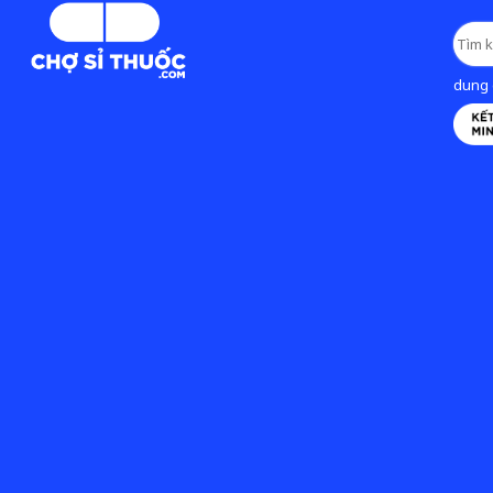
dung d