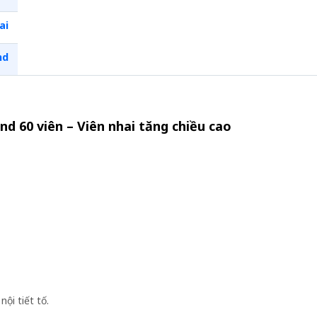
ai
nd
nd 60 viên – Viên nhai tăng chiều cao
ội tiết tố.