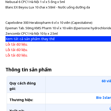
Nebusal 6 CPC1 Hà Nội 1 vỉ x 5 ống x 5ml
Blanc EX Beyou Lux 10 chai x 50ml - Nước uống dưỡng da
Capelodine 300 Herabiopharm 6 vỉ x 10 viên (Capecitabine)
Epeman Tab. 50mg KMS Pharm 10 vỉ x 10 viên (Eperisone hydrochlorid
Zencombi CPC1 Hà Nội 10 lọ x 2.5ml
Xem tất cả sản phẩm thay thế
Lỗi tải dữ liệu.
Lỗi tải dữ liệu.
Lỗi tải dữ liệu.
Thông tin sản phẩm
60 vi
Quy cách đóng
gói:
Bio Isla
Thương hiệu:
Xuất xứ: