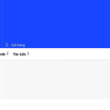
Giỏ hàng
ệnh
Tin tức