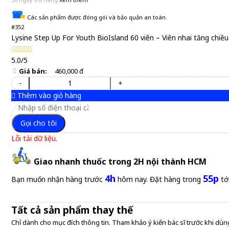
Các sản phẩm được đóng gói và bảo quản an toàn.
#352
Lysine Step Up For Youth BioIsland 60 viên – Viên nhai tăng chiề
5.0/5
Giá bán:
460,000 đ
-
+
Thêm vào giỏ hàng
Gọi cho tôi
Lỗi tải dữ liệu.
Giao nhanh thuốc trong 2H nội thành HCM
4h
55p
Bạn muốn nhận hàng trước
hôm nay. Đặt hàng trong
tớ
Tất cả sản phẩm thay thế
Chỉ dành cho mục đích thông tin. Tham khảo ý kiến bác sĩ trước khi dùng