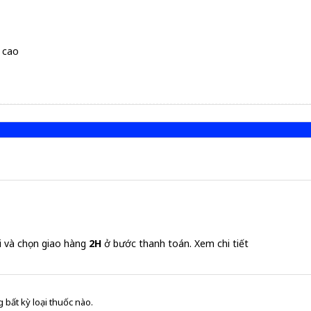
u cao
i và chọn giao hàng
2H
ở bước thanh toán.
Xem chi tiết
 bất kỳ loại thuốc nào.