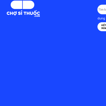
dung d