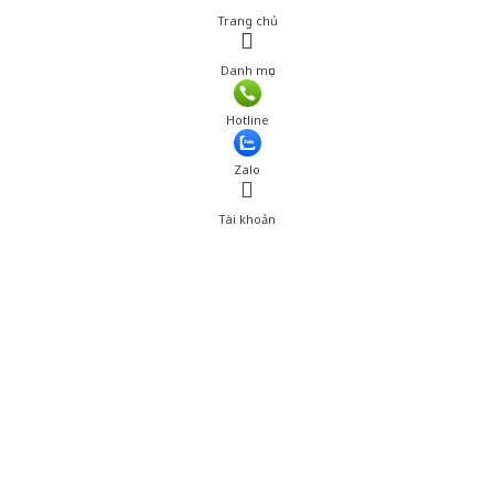
Trang chủ
Danh mục
Giá: 209,000 đ
Hotline
Thêm vào giỏ hàng
Zalo
Tài khoản
0
Tài khoản