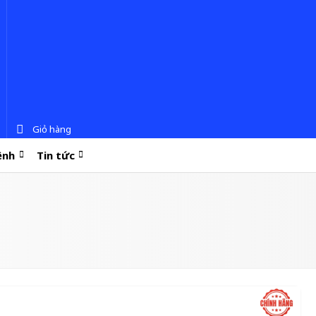
Giỏ hàng
ệnh
Tin tức