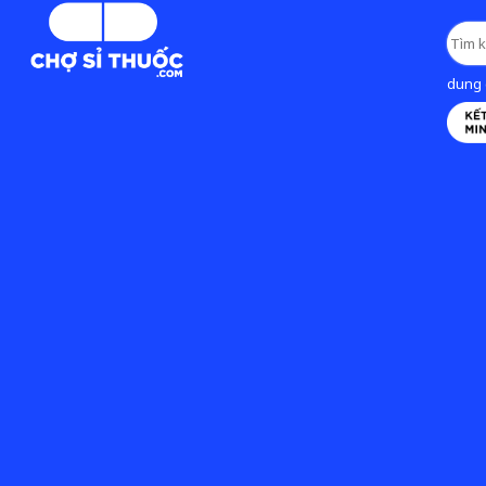
dung d