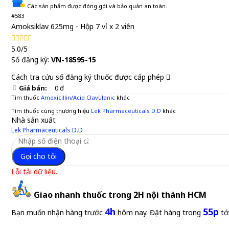
Các sản phẩm được đóng gói và bảo quản an toàn.
#583
Amoksiklav 625mg - Hộp 7 vỉ x 2 viên
5.0/5
Số đăng ký:
VN-18595-15
Cách tra cứu số đăng ký thuốc được cấp phép
Giá bán:
0 đ
Tìm thuốc
Amoxicillin/Acid Clavulanic
khác
Tìm thuốc cùng thương hiệu
Lek Pharmaceuticals D.D
khác
Nhà sản xuất
Lek Pharmaceuticals D.D
Gọi cho tôi
Lỗi tải dữ liệu.
Giao nhanh thuốc trong 2H nội thành HCM
4h
55p
Bạn muốn nhận hàng trước
hôm nay. Đặt hàng trong
tớ