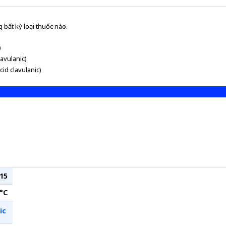
 bất kỳ loại thuốc nào.
)
avulanic)
id clavulanic)
15
°C
ic