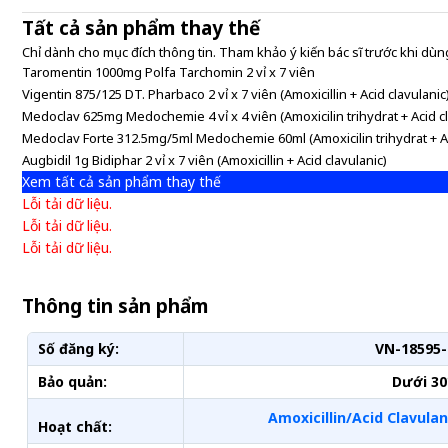
Tất cả sản phẩm thay thế
Chỉ dành cho mục đích thông tin. Tham khảo ý kiến bác sĩ trước khi dùng
Taromentin 1000mg Polfa Tarchomin 2 vỉ x 7 viên
Vigentin 875/125 DT. Pharbaco 2 vỉ x 7 viên (Amoxicillin + Acid clavulanic
Medoclav 625mg Medochemie 4 vỉ x 4 viên (Amoxicilin trihydrat + Acid cl
Medoclav Forte 312.5mg/5ml Medochemie 60ml (Amoxicilin trihydrat + Ac
Augbidil 1g Bidiphar 2 vỉ x 7 viên (Amoxicillin + Acid clavulanic)
Xem tất cả sản phẩm thay thế
Lỗi tải dữ liệu.
Lỗi tải dữ liệu.
Lỗi tải dữ liệu.
Thông tin sản phẩm
Số đăng ký:
VN-18595-
Bảo quản:
Dưới 30
Amoxicillin/Acid Clavulan
Hoạt chất: