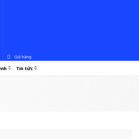
Giỏ hàng
ệnh
Tin tức