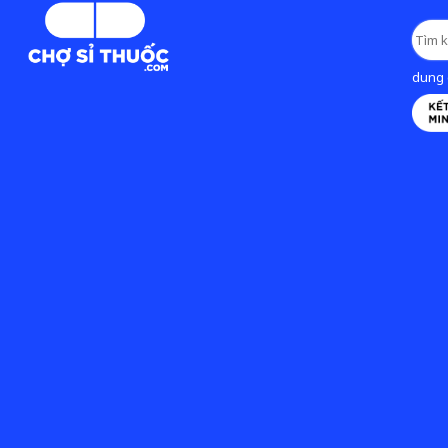
dung d