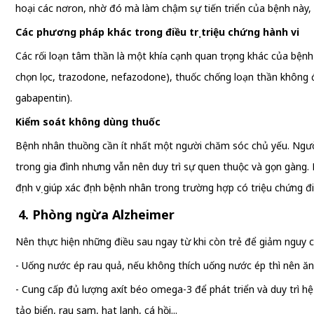
hoại các nơron, nhờ đó mà làm chậm sự tiến triển của bệnh này, v
Các phương pháp khác trong điều trị triệu chứng hành vi
Các rối loạn tâm thần là một khía cạnh quan trọng khác của bện
chọn lọc, trazodone, nefazodone), thuốc chống loạn thần không đi
gabapentin).
Kiểm soát không dùng thuốc
Bệnh nhân thuồng cần ít nhất một người chăm sóc chủ yếu. Người
trong gia đình nhưng vẫn nên duy trì sự quen thuộc và gọn gàng. 
định vị giúp xác định bệnh nhân trong trường hợp có triệu chứng đ
4. Phòng ngừa Alzheimer
Nên thực hiện những điều sau ngay từ khi còn trẻ để giảm nguy c
- Uống nước ép rau quả, nếu không thích uống nước ép thì nên ăn 
- Cung cấp đủ lượng axít béo omega-3 để phát triển và duy trì 
tảo biển, rau sam, hạt lanh, cá hồi...