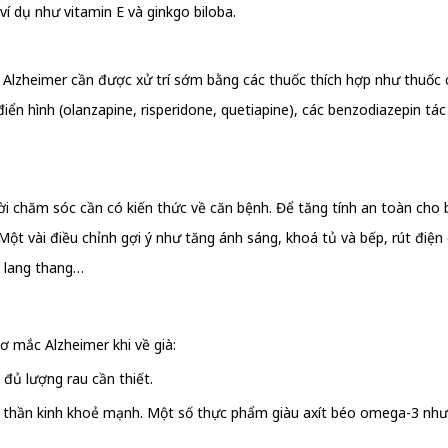
í dụ như vitamin E và ginkgo biloba.
h Alzheimer cần được xử trí sớm bằng các thuốc thích hợp như thuốc
ển hình (olanzapine, risperidone, quetiapine), các benzodiazepin tác
 chăm sóc cần có kiến thức về căn bệnh. Để tăng tính an toàn cho b
Một vài điều chỉnh gợi ý như tăng ánh sáng, khoá tủ và bếp, rút điện
i lang thang…
ơ mắc Alzheimer khi về già:
đủ lượng rau cần thiết.
hệ thần kinh khoẻ mạnh. Một số thực phẩm giàu axít béo omega-3 như: