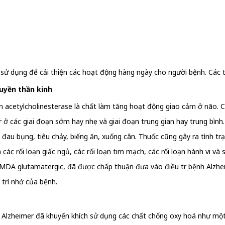
sử dụng để cải thiện các hoạt động hàng ngày cho người bệnh. Các 
ruyền thần kinh
en acetylcholinesterase là chất làm tăng hoạt động giao cảm ở não. 
 ở các giai đoạn sớm hay nhẹ và giai đoạn trung gian hay trung bình
au bụng, tiêu chảy, biếng ăn, xuống cân. Thuốc cũng gây ra tình trạn
ác rối loạn giấc ngủ, các rối loạn tim mạch, các rối loạn hành vi và
DA glutamatergic, đã được chấp thuận đưa vào điều trị bệnh Alzheim
 trí nhớ của bệnh.
 Alzheimer đã khuyến khích sử dụng các chất chống oxy hoá như một p