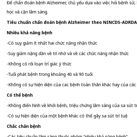
Để chẩn đoán bệnh Alzheimer, chủ yếu dựa vào việc hỏi bệnh sử, k
học và cận lâm sàng.
Tiêu chuẩn chẩn đoán bệnh Alzheimer theo NINCDS-ADRDA
Nhiều khả năng bệnh
-Có suy giảm ít nhất hai chức năng nhận thức
-Suy giảm nặng dần về trí nhớ và về các chức năng nhận thức
-Không có rối loạn trí giác ý thức
-Tuổi phát bệnh trong khoảng 40 và 90 tuổi
-Không có sự hiện diện của cac bệnh toàn thân khác hay của các
Có thể bệnh
-Không điển hình về khởi bệnh, triệu chứng lâm sàng của sa sút tr
-Có sự hiện diện của một bệnh khác có thể gây sa sút trí tuệ
Chắc chắn bệnh
-Các tiêu chuẩn lâm sàng thuộc nhóm “nhiều khả năng bệnh”