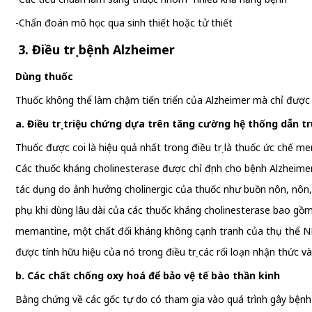
-Chẩn đoán mô học qua sinh thiết hoặc tử thiết
3. Điều trị bệnh Alzheimer
Dùng thuốc
Thuốc không thể làm chậm tiến triển của Alzheimer mà chỉ được 
a. Điều trị triệu chứng dựa trên tăng cường hệ thống dẫn t
Thuốc được coi là hiệu quả nhất trong điều trị là thuốc ức chế m
Các thuốc kháng cholinesterase được chỉ định cho bệnh Alzheimer
tác dụng do ảnh hưởng cholinergic của thuốc như buồn nôn, nôn, đ
phụ khi dùng lâu dài của các thuốc kháng cholinesterase bao gồm c
memantine, một chất đối kháng không cạnh tranh của thụ thể NM
được tính hữu hiệu của nó trong điều trị các rối loạn nhận thức và
b. Các chất chống oxy hoá để bảo vệ tế bào thần kinh
Bằng chứng về các gốc tự do có tham gia vào quá trình gây bệnh